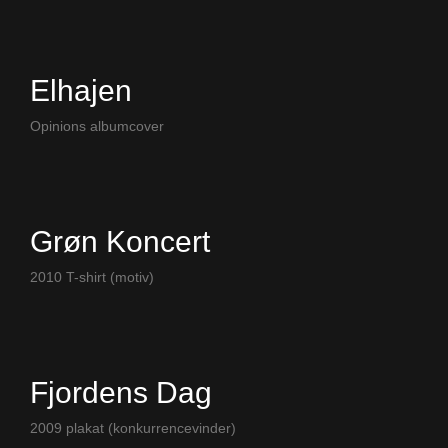
Elhajen
Opinions albumcover
Grøn Koncert
2010 T-shirt (motiv)
Fjordens Dag
2009 plakat (konkurrencevinder)