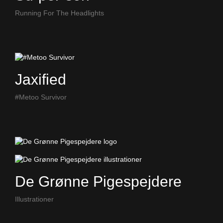
Running For The Headlights
Jaxified
#Metoo Survivor
De Grønne Pigespejdere
Illustrationer