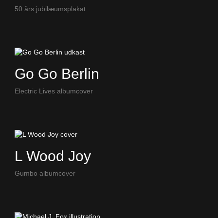
50 års jubilæumsplakat
Go Go Berlin
Electric Lives albumcover
L Wood Joy
Gumbo albumcover