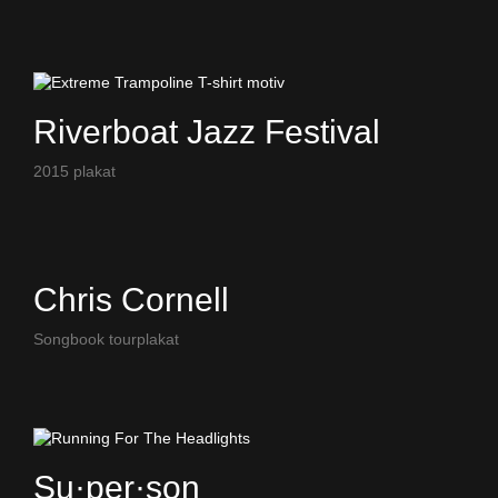
Riverboat Jazz Festival
2015 plakat
Chris Cornell
Songbook tourplakat
Su·per·son