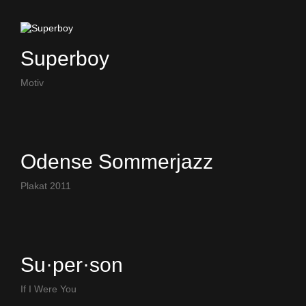
Superboy
Motiv
Odense Sommerjazz
Plakat 2011
Su·per·son
If I Were You