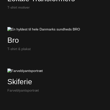
T-shirt motiver
Bro
T-shirt & plakat
Skiferie
Farveblyantsportræt