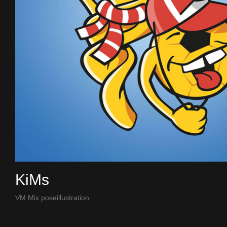
KiMs
VM Mix poseillustration